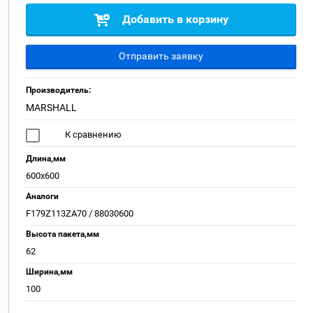
Добавить в корзину
Отправить заявку
Производитель:
MARSHALL
К сравнению
Длина,мм
600х600
Аналоги
F179Z113ZA70 / 88030600
Высота пакета,мм
62
Ширина,мм
100